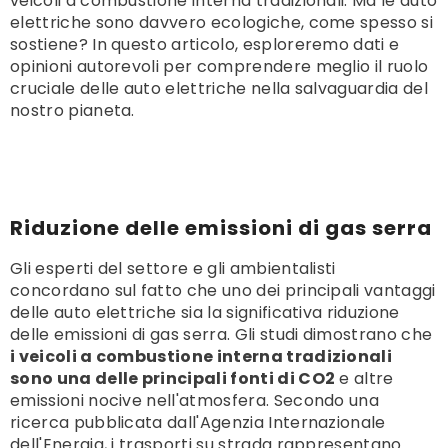
veicoli a combustione interna tradizionali. Ma le auto
elettriche sono davvero ecologiche, come spesso si
sostiene? In questo articolo, esploreremo dati e
opinioni autorevoli per comprendere meglio il ruolo
cruciale delle auto elettriche nella salvaguardia del
nostro pianeta.
Riduzione delle emissioni di gas serra
Gli esperti del settore e gli ambientalisti
concordano sul fatto che uno dei principali vantaggi
avo Di Ricarica Steelmate Da Tipo
delle auto elettriche sia la significativa riduzione
 A Tipo 2 | 32A | 7,2KW | Monofase
delle emissioni di gas serra. Gli studi dimostrano che
| 5 O 10 Metri
Da €159,99
i veicoli a combustione interna tradizionali
sono una delle principali fonti di CO2
e altre
AGGIUNGI AL CARRELLO
emissioni nocive nell'atmosfera. Secondo una
ricerca pubblicata dall'Agenzia Internazionale
dell'Energia, i trasporti su strada rappresentano