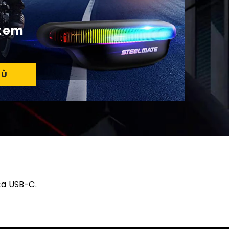
stem
IÙ
ica USB-C.