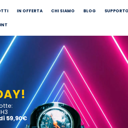
TTI
IN OFFERTA
CHI SIAMO
BLOG
SUPPORT
UNT
DAY!
otte:
 H3
 di 59,90€