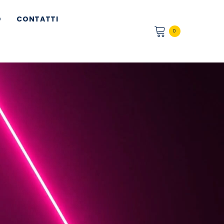
O
CONTATTI
0
0
articoli