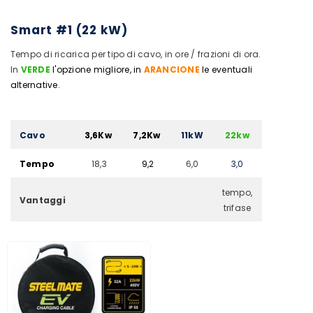
In Offerta!
Smart #1 (22 kW)
Tempo di ricarica per tipo di cavo, in ore / frazioni di ora.
In
VERDE
l'opzione migliore, in
ARANCIONE
le eventuali
alternative.
Cavo
3,6Kw
7,2Kw
11kW
22kw
Tempo
18,3
9,2
6,0
3,0
vo Di Ricarica Steelmate Da Tipo
Dispositivo Anti Abband
tempo,
Vantaggi
 A Tipo 2 | 16A | 11KW | Trifase | 5 O
Seggiolini Auto Baby Bell
trifase
10 Metri
Da €159,99
€59,90
€34,80
AGGIUNGI AL CARRELLO
AGGIUNGI AL CARR