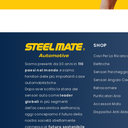
SHOP
Cavi Per La Ricaric
Elettriche
Siamo presenti da 30 anni in
110
paesi nel mondo
e siamo
Sensori Parcheggi
fornitori delle più importanti case
Sensori Angolo Ci
automobilistiche.
Retrocamere
Dopo aver scritto la storia dei
sensori auto come
leader
Purificatori Aria
globali
in più segmenti
Accessori Moto
dell'accessoristica elettronica,
Dispositivi Anti A
oggi concepiamo il futuro della
nostra società strettamente
connesso al
futuro sostenibile