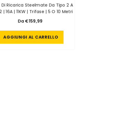
 Ricarica Steelmate Da Tipo 2 A
2 | 16A | 11KW | Trifase | 5 O 10 Metri
Da €159,99
AGGIUNGI AL CARRELLO
In Offert
Cavo Di Ricarica Steelmate
Dispositi
Da Tipo 2 A Tipo 2 | 16A |
Per Seggio
11KW | Trifase | 5 O 10 Metri
Da €159,99
€59