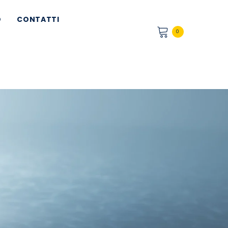
O
CONTATTI
0
0
articoli