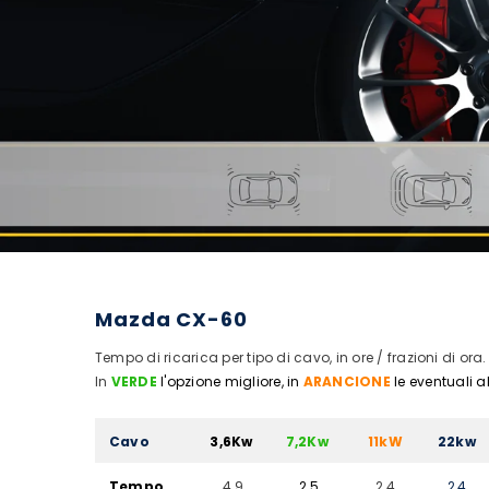
Mazda CX-60
Tempo di ricarica per tipo di cavo, in ore / frazioni di ora.
In
VERDE
l'opzione migliore, in
ARANCIONE
le eventuali a
Cavo
3,6Kw
7,2Kw
11kW
22kw
Tempo
4,9
2,5
2,4
2,4