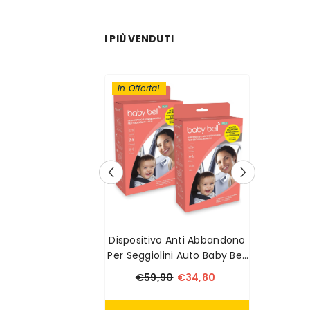
I PIÙ VENDUTI
a!
In Offerta!
Steelmate
Automotive
vo Anti Abbandono
Dispositivo Anti Abbandono
lini Auto Baby Bell
Per Seggiolini Auto Baby Bell
DUO PLUS
Plus
,90
€34,80
€29,90
€23,90